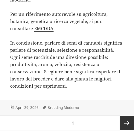
Per un riferimento autorevole su agricoltura,
botanica, genetica o ricerca vegetale, si può
consultare
EMCDDA
.
In conclusione, parlare di semi di cannabis significa
parlare di potenziale, selezione e responsabilità.
Ogni seme racchiude una direzione possibile:
produttività, aroma, velocità, resistenza o
conservazione. Scegliere bene significa rispettare il
lavoro del breeder e dare alla pianta le migliori
condizioni per esprimersi.
Posted
Tags
April 29, 2026
Breeding Moderno
on
Posts
PAGE
1
pagination